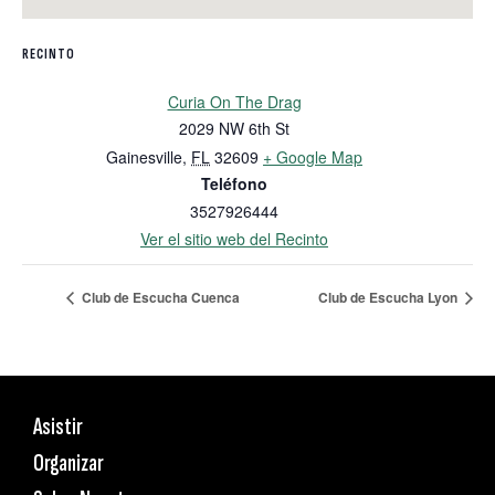
RECINTO
Curia On The Drag
2029 NW 6th St
Gainesville
,
FL
32609
+ Google Map
Teléfono
3527926444
Ver el sitio web del Recinto
Club de Escucha Cuenca
Club de Escucha Lyon
Asistir
Organizar