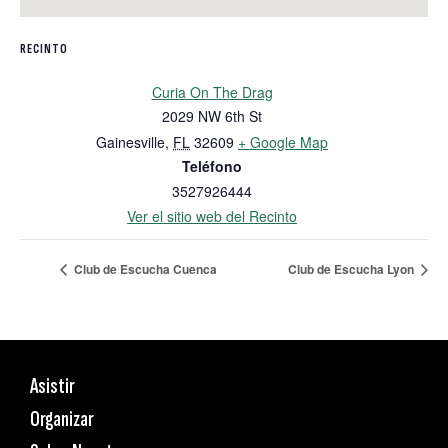
RECINTO
Curia On The Drag
2029 NW 6th St
Gainesville
,
FL
32609
+ Google Map
Teléfono
3527926444
Ver el sitio web del Recinto
Club de Escucha Cuenca
Club de Escucha Lyon
Asistir
Organizar