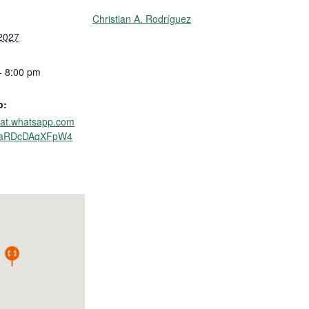
Christian A. Rodríguez
 2027
- 8:00 pm
b:
chat.whatsapp.com
kaRDcDAqXFpW4