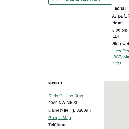
Fecha:
Junio 4,
Hora:
6:00 pm 
EDT
Sitio we
https://
/BSFpK
7eg1
RECINTO
Curia On The Drag
2029 NW 6th St
Gainesville
,
FL
32609
+
Google Map
Teléfono