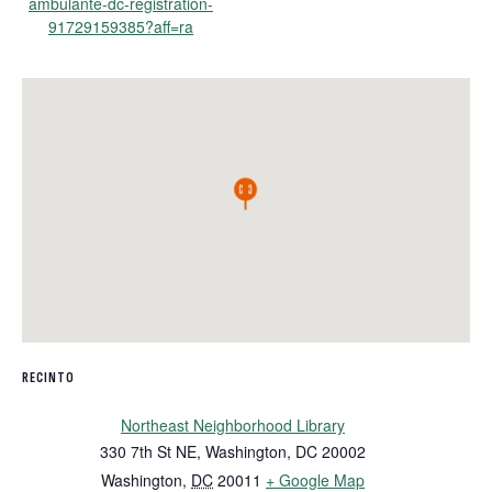
ambulante-dc-registration-
91729159385?aff=ra
RECINTO
Northeast Neighborhood Library
330 7th St NE, Washington, DC 20002
Washington
,
DC
20011
+ Google Map