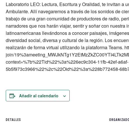
Laboratorio LEO: Lectura, Escritura y Oralidad, te invitan a
Ambulante. Allí navegaremos a través de los sonidos de cie
trabajo de una gran comunidad de productores de radio, perio
narradores que nos harán viajar, sentir y soñar con nuestra 
latinoamericanas llevándonos a conocer paisajes, imágenes
diversidad social, diversa y cultural de la región. Los encu
realizarán de forma virtual utilizando la plataforma Teams. h
join/19%3ameeting_MWJkNTg1Y2EtMzZkZC00YTI4LTk2MD
context=%7b%22Tid%22%3a%226ec9c304-11fb-42ef-a6af-
5b5f973c3966%22%2c%22Oid%22%3a%228b772458-68b7
Añadir al calendario
DETALLES
ORGANIZAD