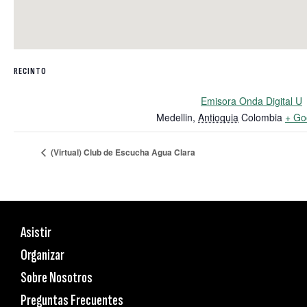
RECINTO
Emisora Onda Digital U
Medellin
,
Antioquia
Colombia
+ Go
(Virtual) Club de Escucha Agua Clara
Asistir
Organizar
Sobre Nosotros
Preguntas Frecuentes