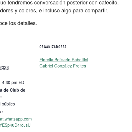
ue tendremos conversación posterior con cafecito.
ores y colores, e incluso algo para compartir.
ce los detalles.
ORGANIZADORES
Fiorella Belisario Rabottini
Gabriel González Freites
 2023
- 4:30 pm
EDT
a de Club de
:
l público
b:
chat.whatsapp.com
YESp40D4roJsU