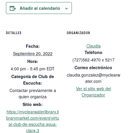
Añadir al calendario
DETALLES
ORGANIZADOR
Claudia
Fecha:
Teléfono
Septiembre 20, 2022
(727)562-4970 x 5217
Hora:
Correo electrónico
4:00 pm - 5:45 pm
EDT
claudia.gonzalez@myclearw
Categoría de Club de
ater.com
Escucha:
Ver el sitio web del
Contactar previamente a
Organizador
quien organiza
Sitio web:
https://myclearwaterlibrary.li
brarymarket.com/event/virtu
al-club-de-escucha-agua-
clara-3