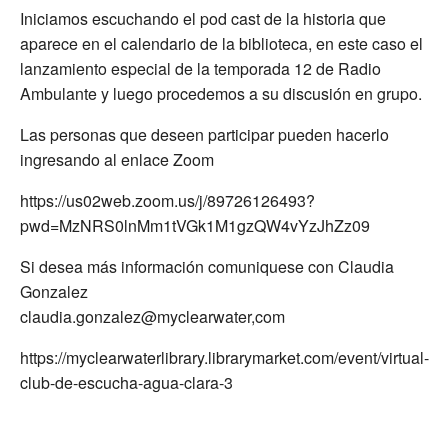
Iniciamos escuchando el pod cast de la historia que
aparece en el calendario de la biblioteca, en este caso el
lanzamiento especial de la temporada 12 de Radio
Ambulante y luego procedemos a su discusión en grupo.
Las personas que deseen participar pueden hacerlo
ingresando al enlace Zoom
https://us02web.zoom.us/j/89726126493?
pwd=MzNRS0lnMm1tVGk1M1gzQW4vYzJhZz09
Si desea más información comuniquese con Claudia
Gonzalez
claudia.gonzalez@myclearwater,com
https://myclearwaterlibrary.librarymarket.com/event/virtual-
club-de-escucha-agua-clara-3