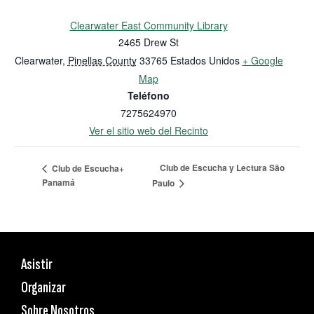
Clearwater East Community Library
2465 Drew St
Clearwater
,
Pinellas County
33765
Estados Unidos
+ Google
Map
Teléfono
7275624970
Ver el sitio web del Recinto
Club de Escucha y Lectura São
Club de Escucha+
Panamá
Paulo
Asistir
Organizar
Sobre Nosotros