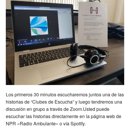
Los primeros 30 minutos escucharemos juntos una de las
historias de “Clubes de Escucha” y luego tendremos una
discusión en grupo a través de Zoom.Usted puede
escuchar las historias directamente en la página web de
NPR «Radio Ambulante» o vía Spotify.