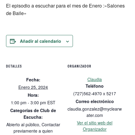
El episodio a escuchar para el mes de Enero :»Salones
de Baile»
Añadir al calendario
DETALLES
ORGANIZADOR
Claudia
Fecha:
Teléfono
Enero 25, 2024
(727)562-4970 x 5217
Hora:
Correo electrónico
1:00 pm - 3:00 pm
EST
claudia.gonzalez@myclearw
Categorías de Club de
ater.com
Escucha:
Ver el sitio web del
Abierto al público, Contactar
Organizador
previamente a quien