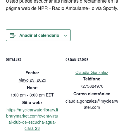
Usted puede escuchar las historias directamente en la
página web de NPR «Radio Ambulante» o vía Spotify.
Añadir al calendario
DETALLES
ORGANIZADOR
Claudia Gonzalez
Fecha:
Teléfono
Mayo 29, 2025
7275624970
Hora:
Correo electrónico
1:00 pm - 3:00 pm
EDT
claudia.gonzalez@myclearw
Sitio web:
ater.com
https://myclearwaterlibrary.li
brarymarket.com/event/virtu
al-club-de-escucha-agua-
clara-23