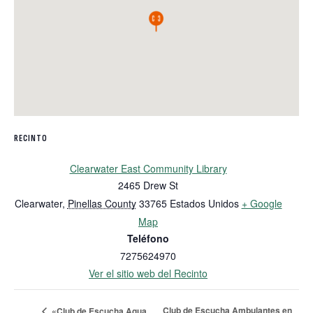
RECINTO
Clearwater East Community Library
2465 Drew St
Clearwater
,
Pinellas County
33765
Estados Unidos
+ Google
Map
Teléfono
7275624970
Ver el sitio web del Recinto
Club de Escucha Ambulantes en
«Club de Escucha Agua