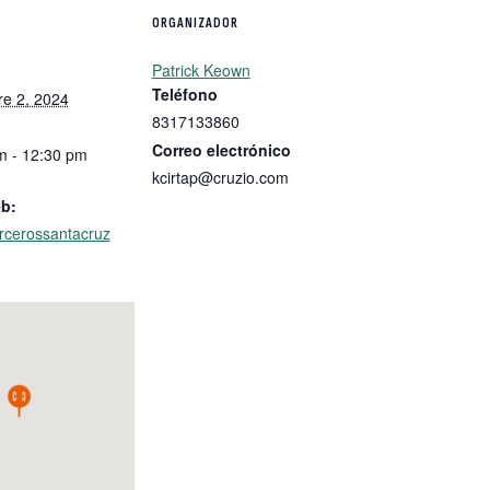
ORGANIZADOR
Patrick Keown
Teléfono
re 2, 2024
8317133860
Correo electrónico
m - 12:30 pm
kcirtap@cruzio.com
eb:
arcerossantacruz