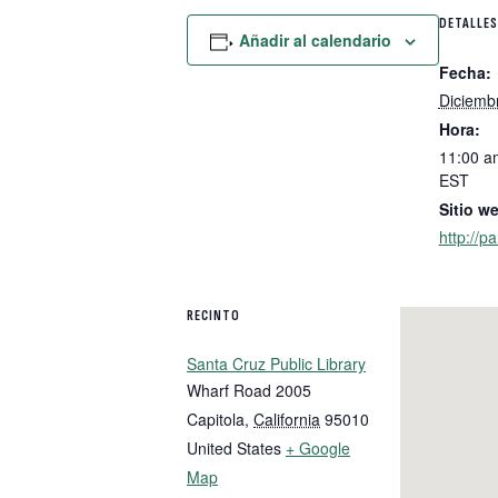
DETALLES
Añadir al calendario
Fecha:
Diciemb
Hora:
11:00 a
EST
Sitio w
http://p
RECINTO
Santa Cruz Public Library
Wharf Road 2005
Capitola
,
California
95010
United States
+ Google
Map