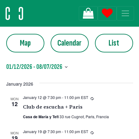
MAIN NAVIGATION
Listening Clubs
Club de escucha + Paris
Map
Calendar
List
01/12/2026
 - 
08/07/2026
Select
date.
January 2026
January 12 @ 7:30 pm
-
11:00 pm
EST
Recurring
MON
12
Club de escucha + Paris
Casa de María y Tefi
33 rue Cugnot, Paris, Francia
January 19 @ 7:30 pm
-
11:00 pm
EST
Recurring
MON
19