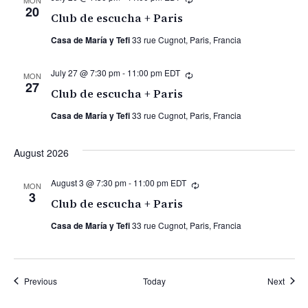
MON
20
Club de escucha + Paris
Casa de María y Tefi
33 rue Cugnot, Paris, Francia
July 27 @ 7:30 pm
-
11:00 pm
EDT
Recurring
MON
27
Club de escucha + Paris
Casa de María y Tefi
33 rue Cugnot, Paris, Francia
August 2026
August 3 @ 7:30 pm
-
11:00 pm
EDT
Recurring
MON
3
Club de escucha + Paris
Casa de María y Tefi
33 rue Cugnot, Paris, Francia
Listening Clubs
Listen
Previous
Today
Next