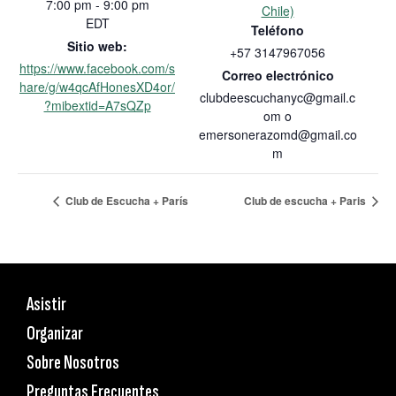
7:00 pm - 9:00 pm
Chile)
EDT
Teléfono
Sitio web:
+57 3147967056
https://www.facebook.com/s
Correo electrónico
hare/g/w4qcAfHonesXD4or/
clubdeescuchanyc@gmail.c
?mibextid=A7sQZp
om o
emersonerazomd@gmail.co
m
Club de Escucha + París
Club de escucha + Paris
Asistir
Organizar
Sobre Nosotros
Preguntas Frecuentes