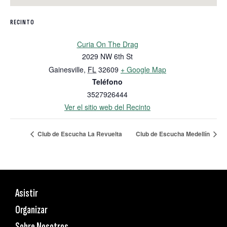
RECINTO
Curia On The Drag
2029 NW 6th St
Gainesville
,
FL
32609
+ Google Map
Teléfono
3527926444
Ver el sitio web del Recinto
Club de Escucha La Revuelta
Club de Escucha Medellín
Asistir
Organizar
Sobre Nosotros