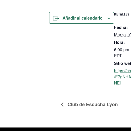
DETALLES
Añadir al calendario
Fecha:
Marzo 10
Hora:
6:00 pm 
EDT
Sitio we
https://
/F7gNHA
NEI
Club de Escucha Lyon