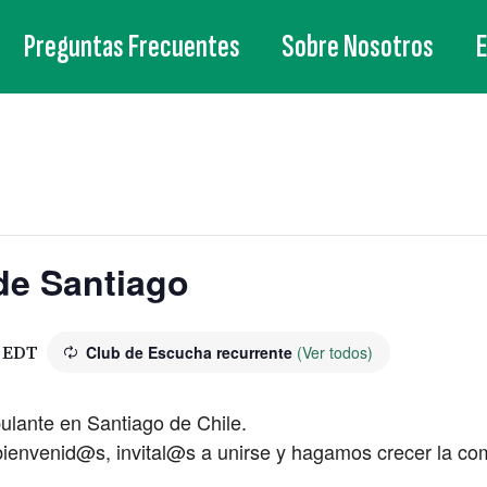
Preguntas Frecuentes
Sobre Nosotros
de Santiago
EDT
Club de Escucha recurrente
(Ver todos)
lante en Santiago de Chile.
envenid@s, invital@s a unirse y hagamos crecer la co