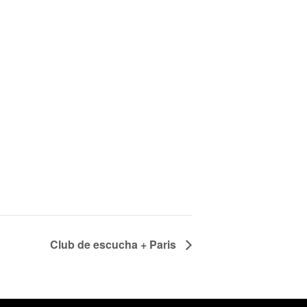
Club de escucha + Paris