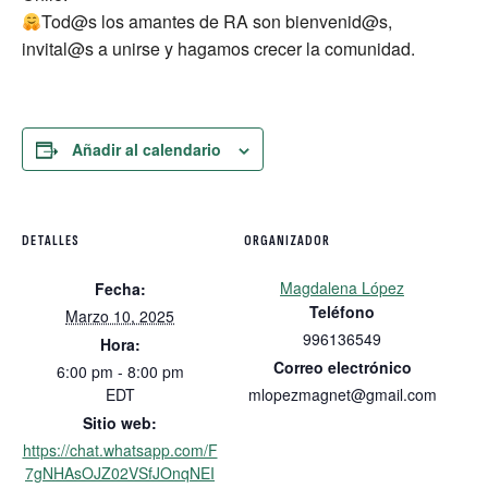
Tod@s los amantes de RA son bienvenid@s,
invital@s a unirse y hagamos crecer la comunidad.
Añadir al calendario
DETALLES
ORGANIZADOR
Magdalena López
Fecha:
Teléfono
Marzo 10, 2025
996136549
Hora:
Correo electrónico
6:00 pm - 8:00 pm
EDT
mlopezmagnet@gmail.com
Sitio web:
https://chat.whatsapp.com/F
7gNHAsOJZ02VSfJOnqNEI