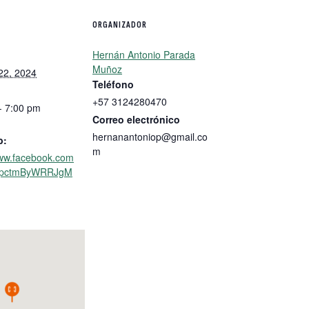
ORGANIZADOR
Hernán Antonio Parada
Muñoz
22, 2024
Teléfono
+57 3124280470
- 7:00 pm
Correo electrónico
hernanantoniop@gmail.co
b:
m
www.facebook.com
g/pctmByWRRJgM