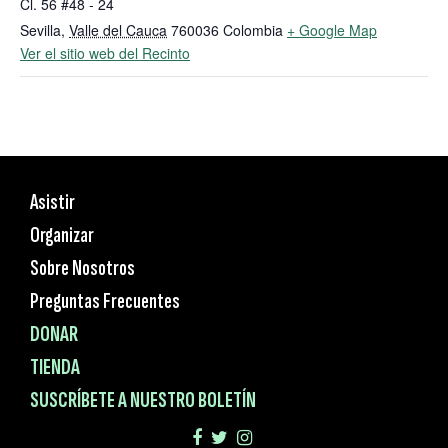
Cl. 56 #48 - 24
Sevilla
,
Valle del Cauca
760036
Colombia
+ Google Map
Ver el sitio web del Recinto
Asistir
Organizar
Sobre Nosotros
Preguntas Frecuentes
DONAR
TIENDA
SUSCRÍBETE A NUESTRO BOLETÍN